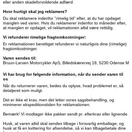
eller anden skadeforvoldende adfærd.
Hvor hurtigt skal jeg reklamere?
Du skal reklamere indenfor ”rimelig tid” efter, at du har opdaget
manglen ved varen. Hvis du reklamerer indenfor to måneder efter,
at manglen er opdaget, vil reklamationen altid være rettidig.
Vi refunderer rimelige fragtomkostninger:
Er reklamationen berettiget refunderer vi naturligvis dine (rimelige)
fragtomkostninger.
Varen sendes til:
Bruun-Larsen Motorcykler ApS, Billedskærervej 18, 5230 Odense M
Vi har brug for følgende information, når du sender varen til
os
Når du returnerer varen, bedes du oplyse, hvad problemet er, så
detaljeret som muligt.
Det er ikke et krav, men det letter vores sagsbehandling, og
minimerer ekspeditionstiden for reklamationen.
Bemærk! Vi modtager ikke pakker sendt pr. efterkrav eller lignende.
Husk, at varen altid skal sendes tilbage i forsvarlig emballage, og
husk at få en kvittering for afsendelse, så vi kan tilbagebetale dine