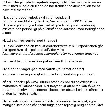
Vi kan tilbageholde tilbagebetalingen, indtil vi har modtaget varen
retur, med mindre du inden da har fremlagt dokumentation for at
have returneret den.
Hvis du fortryder købet, skal varen sendes til:
Bruun-Larsen Motorcykler Aps, Vesterbro 29, 5000 Odense
Du kan også fortryde købet ved at give tydelig meddelelse og
aflevere den personligt på ovenstående adresse, mod forudgående
aftale.
Hvad skal jeg sende med tilbage?
Du skal vedlægge en kopi af ordrebekræftelsen. Ekspeditionen går
hurtigere hvis, du ligeledes udfylder vores
formular/standardfortrydelsesformular eller v
edlægger
følgende
;
Bemærk! Vi modtager ikke pakker sendt pr. efterkrav.
Hvis der er noget galt med varen (reklamationsret)
Købelovens mangelsregler kan finde anvendelse på varekøb.
N
år du handler på
www.Bruun-Larsen.dk
har du selvfølgelig 24
måneders reklamationsret. Det betyder, at du enten kan få varen
repareret, ombyttet, pengene tilbage eller afslag i prisen, afhængig
af den konkrete situation.
Det er selvfølgelig et krav, at reklamationen er berettiget, og at
manglen ikke er opstået som følge af en fejlagtig brug af produktet