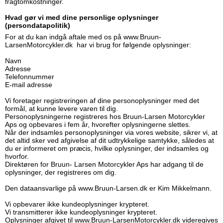
fragtomkostninger.
Hvad gør vi med dine personlige oplysninger
(persondatapolitik)
For at du kan indgå aftale med os på www.Bruun-
LarsenMotorcykler.dk har vi brug for følgende oplysninger:
Navn
Adresse
Telefonnummer
E-mail adresse
Vi foretager registreringen af dine personoplysninger med det
formål, at kunne levere varen til dig.
Personoplysningerne registreres hos Bruun-Larsen Motorcykler
Aps og opbevares i fem år, hvorefter oplysningerne slettes.
Når der indsamles personoplysninger via vores website, sikrer vi, at
det altid sker ved afgivelse af dit udtrykkelige samtykke, således at
du er informeret om præcis, hvilke oplysninger, der indsamles og
hvorfor.
Direktøren for Bruun- Larsen Motorcykler Aps har adgang til de
oplysninger, der registreres om dig.
Den dataansvarlige på www.Bruun-Larsen.dk er Kim Mikkelmann.
Vi opbevarer ikke kundeoplysninger krypteret.
Vi transmitterer ikke kundeoplysninger krypteret.
Oplysninger afgivet til www.Bruun-LarsenMotorcykler.dk videregives