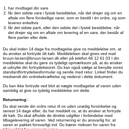
har modtaget din vare
får den sidste vare i fysisk besiddelse, når det drejer sig om en
aftale om flere forskellige varer, som er bestilt i én ordre, og som
leveres enkeltvis
får det sidste parti, eller den sidste del i fysisk besiddelse, når
det drejer sig om en aftale om levering af en vare, der består af
flere partier eller dele.
Du skal inden 14 dage fra modtagelse give os meddelelse om, at
du ønsker at fortryde dit køb. Meddelelsen skal gives ved mail
bruun-larsen@bruun-larsen.dk eller på telefon 66 12 61 03 I din
meddelelse skal du gøre os tydeligt opmærksom på, at du ønsker
at udnytte din fortrydelsesret. Du kan også vælge at benytte vores
standardfortrydelsesformular og sende med retur. Linket finder du
medsendt din ordrebekræftelse og nederst i dette dokument.
Du kan ikke fortryde ved blot at nægte modtagelse af varen uden
samtidig at give os tydelig meddelelse om dette.
Returnering:
Du skal sende din ordre retur til os uden unødig forsinkelse og
senest 14 dage efter, du har meddelt os, at du ønsker at fortryde
dit køb. Du skal afholde de direkte udgifter i forbindelse med
tilbagelevering af varen. Ved returnering er du ansvarlig for, at
varen er pakket forsvarligt ind. Du bærer risikoen for varen fra