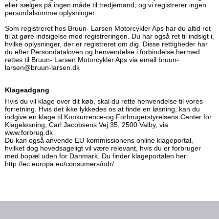
eller sælges på ingen måde til tredjemand, og vi registrerer ingen
personfølsomme oplysninger.
Som registreret hos Bruun- Larsen Motorcykler Aps har du altid ret
til at gøre indsigelse mod registreringen. Du har også ret til indsigt i,
hvilke oplysninger, der er registreret om dig. Disse rettigheder har
du efter Persondataloven og henvendelse i forbindelse hermed
rettes til Bruun- Larsen Motorcykler Aps via email bruun-
larsen@bruun-larsen.dk
Klageadgang
Hvis du vil klage over dit køb, skal du rette henvendelse til vores
forretning. Hvis det ikke lykkedes os at finde en løsning, kan du
indgive en klage til Konkurrence-og Forbrugerstyrelsens Center for
Klageløsning, Carl Jacobsens Vej 35, 2500 Valby, via
www.forbrug.dk
Du kan også anvende EU-kommissionens online klageportal,
hvilket dog hovedsageligt vil være relevant, hvis du er forbruger
med bopæl uden for Danmark. Du finder klageportalen her:
http://ec.europa.eu/consumers/odr/