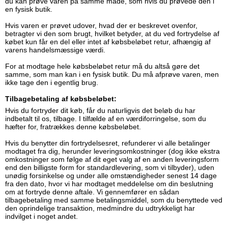
du kan prøve varen på samme måde, som hvis du prøvede den i
en fysisk butik.
Hvis varen er prøvet udover, hvad der er beskrevet ovenfor,
betragter vi den som brugt, hvilket betyder, at du ved fortrydelse af
købet kun får en del eller intet af købsbeløbet retur, afhængig af
varens handelsmæssige værdi.
For at modtage hele købsbeløbet retur må du altså gøre det
samme, som man kan i en fysisk butik. Du må afprøve varen, men
ikke tage den i egentlig brug.
Tilbagebetaling af købsbeløbet:
Hvis du fortryder dit køb, får du naturligvis det beløb du har
indbetalt til os, tilbage. I tilfælde af en værdiforringelse, som du
hæfter for, fratrækkes denne købsbeløbet.
Hvis du benytter din fortrydelsesret, refunderer vi alle betalinger
modtaget fra dig, herunder leveringsomkostninger (dog ikke ekstra
omkostninger som følge af dit eget valg af en anden leveringsform
end den billigste form for standardlevering, som vi tilbyder), uden
unødig forsinkelse og under alle omstændigheder senest 14 dage
fra den dato, hvor vi har modtaget meddelelse om din beslutning
om at fortryde denne aftale. Vi gennemfører en sådan
tilbagebetaling med samme betalingsmiddel, som du benyttede ved
den oprindelige transaktion, medmindre du udtrykkeligt har
indvilget i noget andet.