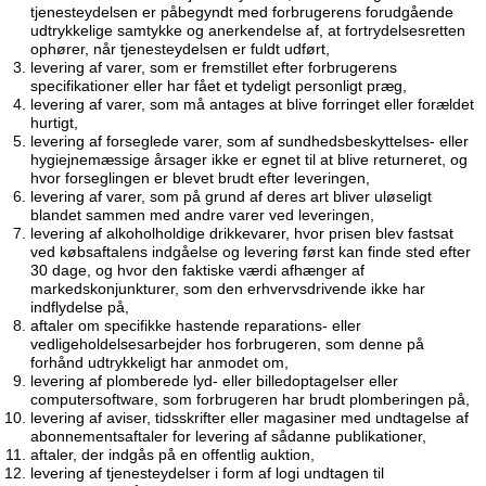
tjenesteydelsen er påbegyndt med forbrugerens forudgående
udtrykkelige samtykke og anerkendelse af, at fortrydelsesretten
ophører, når tjenesteydelsen er fuldt udført,
levering af varer, som er fremstillet efter forbrugerens
specifikationer eller har fået et tydeligt personligt præg,
levering af varer, som må antages at blive forringet eller forældet
hurtigt,
levering af forseglede varer, som af sundhedsbeskyttelses- eller
hygiejnemæssige årsager ikke er egnet til at blive returneret, og
hvor forseglingen er blevet brudt efter leveringen,
levering af varer, som på grund af deres art bliver uløseligt
blandet sammen med andre varer ved leveringen,
levering af alkoholholdige drikkevarer, hvor prisen blev fastsat
ved købsaftalens indgåelse og levering først kan finde sted efter
30 dage, og hvor den faktiske værdi afhænger af
markedskonjunkturer, som den erhvervsdrivende ikke har
indflydelse på,
aftaler om specifikke hastende reparations- eller
vedligeholdelsesarbejder hos forbrugeren, som denne på
forhånd udtrykkeligt har anmodet om,
levering af plomberede lyd- eller billedoptagelser eller
computersoftware, som forbrugeren har brudt plomberingen på,
levering af aviser, tidsskrifter eller magasiner med undtagelse af
abonnementsaftaler for levering af sådanne publikationer,
aftaler, der indgås på en offentlig auktion,
levering af tjenesteydelser i form af logi undtagen til