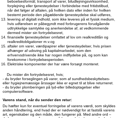
beboelsesformål, transport af varer, biludlejningsvirksomhed,
forplejning eller tjenesteydelser i forbindelse med fritidstilbud,
når det følger af aftalen, på hvilken dato eller inden for hvilken
bestemt periode den pågældende tjenesteydelse skal udføres,
levering af digitalt indhold, som ikke leveres på et fysisk medium,
hvis udførelsen er påbegyndt med forbrugerens forudgående
udtrykkelige samtykke og anerkendelse af, at vedkommende
dermed mister sin fortrydelsesret,
finansielle tjenesteydelser omfattet af lov om realkreditlån og
realkreditobligationer m.v.og
aftaler om varer, værdipapirer eller tjenesteydelser, hvis prisen
afhænger af udsving på kapitalmarkedet, som den
erhvervsdrivende ikke har nogen indflydelse på, og som kan
forekomme i fortrydelsesperioden.
Elektriske komponenter der har være forsøgt monteret.
Du mister din fortrydelsesret, hvis;
- du bryder forseglingen på varer, som af sundhedsbeskyttelses-
eller hygiejnemæssige årssager ikke er egnet til at blive returneret.
- du bryder plomberingen på lyd-eller billedoptagelser eller
computersoftware.
Varens stand, når du sender den retur:
Du hæfter kun for eventuel forringelse af varens værdi, som skyldes
anden håndtering, end hvad der er nødvendigt for at fastslå varens
art, egenskaber og den måde, den fungerer på. Med andre ord –