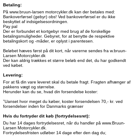
Betaling:
På www.bruun-larsen motorcykler.dk kan der betales med:
Bankoverførsel (gebyr) obs! Ved bankoverførsel er du ikke
beskyttet af indsigelsesordningen.
Pay pal
Der er forbundet et kortgebyr med brug af de forskellige
betalingsmuligheder. Gebyret, for at benytte de respektive
betalingskort og -måder, er oplyst i parentesen.
Beløbet hæves først på dit kort, når varerne sendes fra w.bruun-
Larsen Motorcykler.dk
Der kan aldrig trækkes et større beløb end det, du har godkendt
ved købet.
Levering:
For at få din vare leveret skal du betale fragt. Fragten afhænger af
pakkens vægt og størrelse.
Herunder kan du se, hvad din forsendelse koster:
”Uanset hvor meget du køber, koster forsendelsen 70,- kr. ved
forsendelser inden for Danmarks grænser
Hvis du fortryder dit køb (fortrydelsesret):
Du har 14 dages fortrydelsesret, når du handler på www.Bruun-
Larsen Motorcykler.dk.
Fortrydelsesfristen udløber 14 dage efter den dag du;