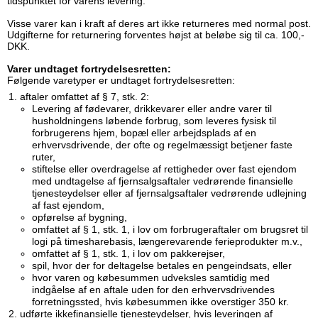
tidspunktet for varens levering.
Visse varer kan i kraft af deres art ikke returneres med normal post.
Udgifterne for returnering forventes højst at beløbe sig til ca. 100,-
DKK.
Varer undtaget fortrydelsesretten:
Følgende varetyper er undtaget fortrydelsesretten:
aftaler omfattet af § 7, stk. 2:
Levering af fødevarer, drikkevarer eller andre varer til
husholdningens løbende forbrug, som leveres fysisk til
forbrugerens hjem, bopæl eller arbejdsplads af en
erhvervsdrivende, der ofte og regelmæssigt betjener faste
ruter,
stiftelse eller overdragelse af rettigheder over fast ejendom
med undtagelse af fjernsalgsaftaler vedrørende finansielle
tjenesteydelser eller af fjernsalgsaftaler vedrørende udlejning
af fast ejendom,
opførelse af bygning,
omfattet af § 1, stk. 1, i lov om forbrugeraftaler om brugsret til
logi på timesharebasis, længerevarende ferieprodukter m.v.,
omfattet af § 1, stk. 1, i lov om pakkerejser,
spil, hvor der for deltagelse betales en pengeindsats, eller
hvor varen og købesummen udveksles samtidig med
indgåelse af en aftale uden for den erhvervsdrivendes
forretningssted, hvis købesummen ikke overstiger 350 kr.
udførte ikkefinansielle tjenesteydelser, hvis leveringen af