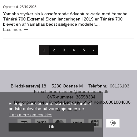
Oprettet d.
25/10 2023
Yamaha styrker sin klasseførende Adventure-serie med Yamaha
Ténéré 700 Extreme! Siden lanceringen i 2019 er Ténéré 700
blevet en af Yamahas bedst sælgende modeller....
Læs mere
1
2
3
4
5
Billedskærervej 18
5230 Odense M
Telefonnr.
:
66126103
E-mail
:
bruun-larsen@bruun-larsen.dk
CVR-nummer
:
36558334
Bankoplysninger
:
Fynske Bank reg.6857 Konto.0001004800
Vi bruger cookies for at sikre, at du får den
bedste oplevelse på vores hjemmeside.
Facebook
Læs mere om cookies
Ok