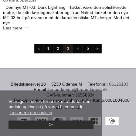
Oprettet d.
02/10 2019
Den nye MT-03: Dark Lightning Takket være den sofistikerede
motor, de lette køreegenskaber og True Naked-looket er den nye
MT-03 helt på niveau med det karakteristiske MT-design. Med det
nye...
Læs mere
1
2
3
4
5
Billedskærervej 18
5230 Odense M
Telefonnr.
:
66126103
E-mail
:
bruun-larsen@bruun-larsen.dk
CVR-nummer
:
36558334
Bankoplysninger
:
Fynske Bank reg.6857 Konto.0001004800
Vi bruger cookies for at sikre, at du får den
bedste oplevelse på vores hjemmeside.
Facebook
Læs mere om cookies
Ok