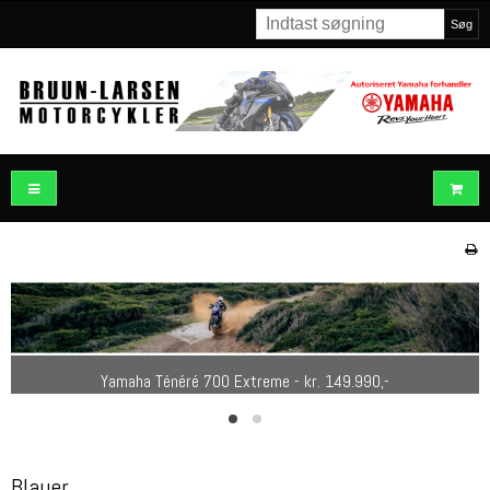
Søg
Yamaha Ténéré 700 Extreme - kr. 149.990,-
Blauer