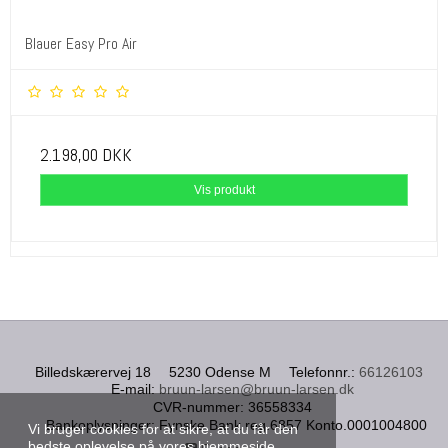
Blauer Easy Pro Air
2.198,00 DKK
Vis produkt
Billedskærervej 18
5230 Odense M
Telefonnr.
:
66126103
E-mail
:
bruun-larsen@bruun-larsen.dk
CVR-nummer
:
36558334
Bankoplysninger
:
Fynske Bank reg.6857 Konto.0001004800
Vi bruger cookies for at sikre, at du får den
bedste oplevelse på vores hjemmeside.