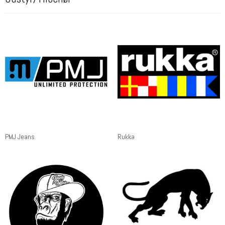
PMJ Jeans
Rukka