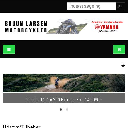
Søg
Yamaha MT-07 - kr. 95.990,-
Yamaha Ténéré 700 Extreme - kr. 149.990,-
Udstyr/Tilbehør