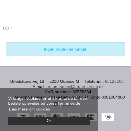
REVÌT
Ingen produkter fundet.
Billedskærervej 18
5230 Odense M
Telefonnr.
:
66126103
E-mail
:
bruun-larsen@bruun-larsen.dk
CVR-nummer
:
36558334
Bankoplysninger
:
Fynske Bank reg.6857 Konto.0001004800
Vi bruger cookies for at sikre, at du får den
bedste oplevelse på vores hjemmeside.
Facebook
Læs mere om cookies
Ok