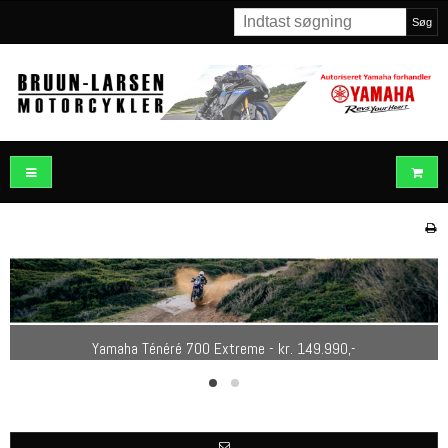
Søg
Yamaha MT-07 - kr. 95.990,-
Yamaha Ténéré 700 Extreme - kr. 149.990,-