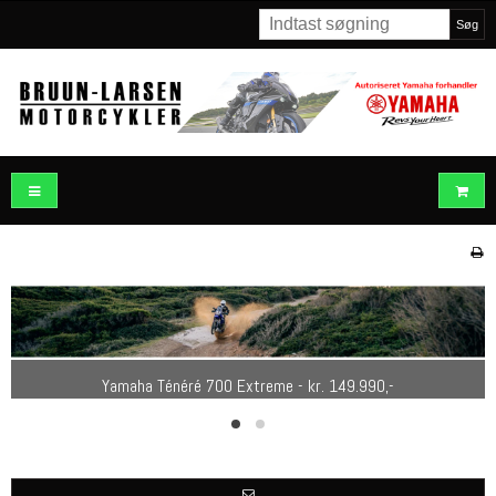
Søg
Yamaha MT-07 - kr. 95.990,-
Yamaha Ténéré 700 Extreme - kr. 149.990,-