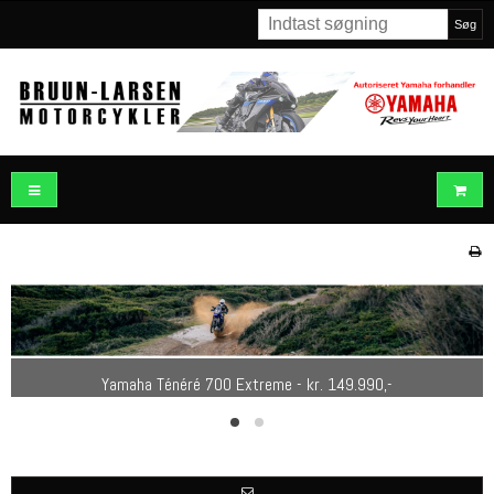
Søg
Yamaha MT-07 - kr. 95.990,-
Yamaha Ténéré 700 Extreme - kr. 149.990,-