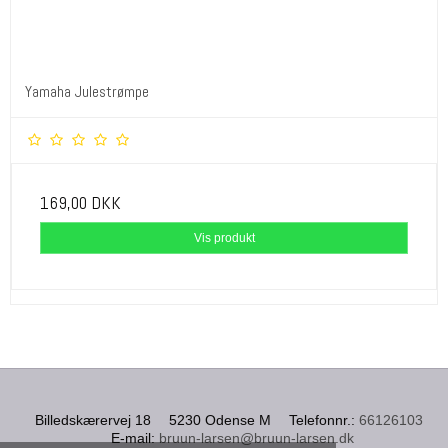
Yamaha Julestrømpe
169,00 DKK
Vis produkt
Billedskærervej 18
5230 Odense M
Telefonnr.
:
66126103
E-mail
:
bruun-larsen@bruun-larsen.dk