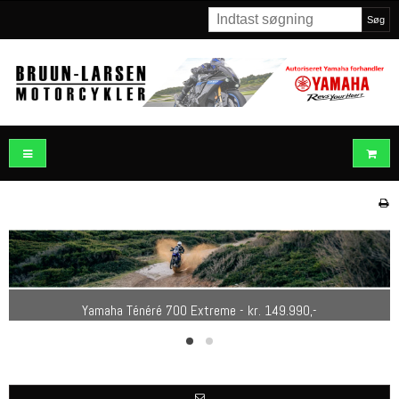
Søg
Yamaha MT-07 - kr. 95.990,-
Yamaha Ténéré 700 Extreme - kr. 149.990,-