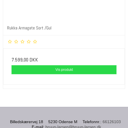
Rukka Armagate Sort /Gul
7.599,00 DKK
Vis produkt
Billedskærervej 18
5230 Odense M
Telefonnr.
:
66126103
E-mail
:
bruun-larsen@bruun-larsen.dk