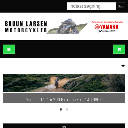
Søg
Yamaha MT-07 - kr. 95.990,-
Yamaha Ténéré 700 Extreme - kr. 149.990,-